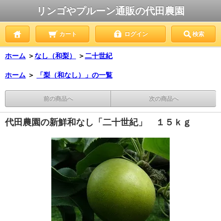
リンゴやプルーン通販の代田農園
カート
ログイン
検索
ホーム
＞
なし（和梨）
＞
二十世紀
ホーム
＞
「梨（和なし）」の一覧
前の商品へ
次の商品へ
代田農園の新鮮和なし「二十世紀」 １５ｋｇ