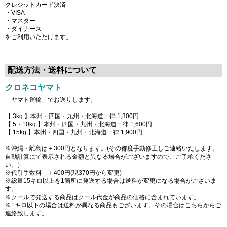
クレジットカード決済
・VISA
・マスター
・ダイナース
をご利用いただけます。
配送方法・送料について
クロネコヤマト
「ヤマト運輸」でお送りします。
【 3kg 】本州・四国・九州・北海道一律
1,300円
【 5・10kg 】本州・四国・九州・北海道一律
1,600円
【 15kg 】本州・四国・九州・北海道一律
1,900円
※沖縄・離島は＋300円となります。(その都度手動修正しご連絡いたします。
自動計算にて表示される金額と
異なる
場合がございますので、ご了承くださ
い。）
※代引手数料 ＋400円(現370円から変更)
※総量15キロ以上を1箇所に発送する場合は送料が変更になる場合がございま
す。
※クールで発送する商品はクール代金が商品の価格に含まれています。
※1キロ以下の場合は送料が異なる商品もございます。その場合はこちらからご
連絡致します。