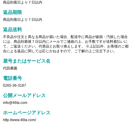
商品到着日より７日以内
返品期限
商品到着日より７日以内
返品送料
不良品や注文と異なる商品が届いた場合、配送中に商品が破損・汚損した場合
には、商品到着後７日以内にメールでご連絡の上、お手数ですが送料着払いに
て、ご返送ください。代替品とお取り換えします。 ※上記以外、お客様のご都
合による返品に関しては応じかねますので、ご了解の上ご注文下さい。
屋号またはサービス名
代田農園
電話番号
0265-36-3187
公開メールアドレス
info@46ta.com
ホームページアドレス
http://www.46ta.com/