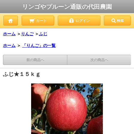
リンゴやプルーン通販の代田農園
カート
ログイン
検索
ホーム
＞
りんご
＞
ふじ
ホーム
＞
「りんご」の一覧
前の商品へ
次の商品へ
ふじ★１５ｋｇ