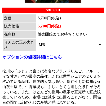
SOLD OUT
定価
6,700円(税込)
販売価格
6,700円(税込)
在庫数
販売開始までお待ちください
りんごの玉の大き
さ
オプションの値段詳細はこちら
松川の「ふじ」と言えば有名なブランドりんご。フルーテ
ィな甘さと蜜が最高の品種。ふじは世界シェアの２０％を
占めている品種。世界的人気も高い。保存性も◎松川は火
山灰土壌で、生育環境も、ふじにとても適した条件がそろ
っている。また、ほとんどの松川の農家が直売所で直接販
売しているため、市場には滅多に出回ることがなく、関係
者の間では幻のふじの産地と呼ばれている。