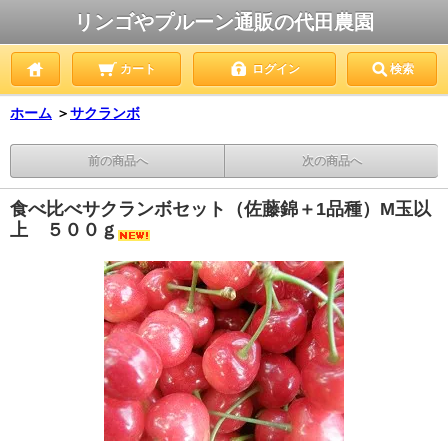
リンゴやプルーン通販の代田農園
カート
ログイン
検索
ホーム
＞
サクランボ
前の商品へ
次の商品へ
食べ比べサクランボセット（佐藤錦＋1品種）M玉以
上 ５００ｇ