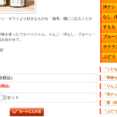
洋ナシ
なし（
ーン・キウイより好きなものを「備考」欄にご記入くださ
すもも
果物を使ったフルーツジャム。りんご・洋なし・プルーン・
プルー
組み合わせで。
サクラ
送"
ぶどう
「くだ
円(税込)
「果物
円(税込)
「りん
「洋ナ
セット
「梨（
「ぶど