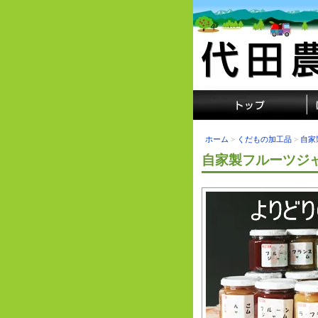
ホーム
>
くだもの加工品
>
自家
自家製フルーツジ