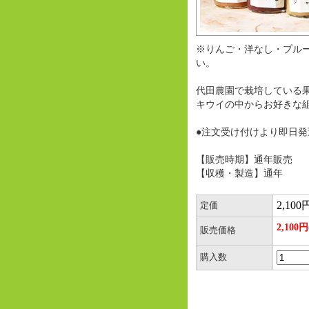
※りんご・洋なし・プル
い。
代田農園で栽培している
キウイの中からお好きな
●注文受け付けより即日発
【販売時期】通年販売
【収穫・製造】通年
2,100
定価
2,100
販売価格
購入数