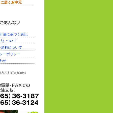
ろに届くお中元
引法に基づく表記
法について
･送料について
シーポリシー
わせ
郡松川町大島1054