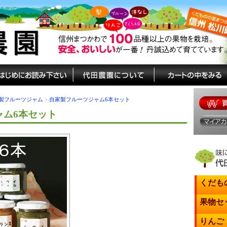
製フルーツジャム
>
自家製フルーツジャム6本セット
ャム6本セット
くだも
果物セ
りんご