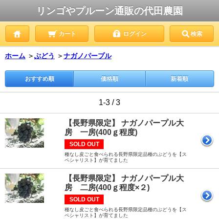
リンゴやプルーン通販の代田農園
カート
ログイン
検索
ホーム
＞
ぶどう
＞
ナガノパープル
おすすめ順
価格順
新着順
1-3 / 3
【長野県限定】 ナガノパープル大
房 一房(400ｇ程度)
SOLD OUT
種なし皮ごと食べられる長野県限定品種のぶどうを【ス
ペシャリスト】が育てました
【長野県限定】 ナガノパープル大
房 二房(400ｇ程度×２)
SOLD OUT
種なし皮ごと食べられる長野県限定品種のぶどうを【ス
ペシャリスト】が育てました