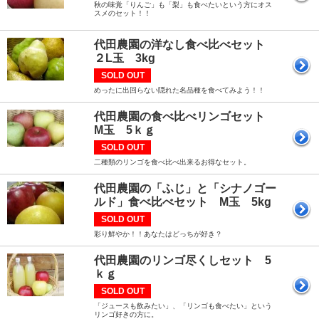
秋の味覚「りんご」も「梨」も食べたいという方にオス
スメのセット！！
代田農園の洋なし食べ比べセット
２L玉 3kg
SOLD OUT
めったに出回らない隠れた名品種を食べてみよう！！
代田農園の食べ比べリンゴセット
M玉 5ｋｇ
SOLD OUT
二種類のリンゴを食べ比べ出来るお得なセット。
代田農園の「ふじ」と「シナノゴー
ルド」食べ比べセット M玉 5kg
SOLD OUT
彩り鮮やか！！あなたはどっちが好き？
代田農園のリンゴ尽くしセット 5
ｋｇ
SOLD OUT
「ジュースも飲みたい」、「リンゴも食べたい」という
リンゴ好きの方に。