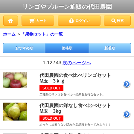
リンゴやプルーン通販の代田農園
カート
ログイン
検索
ホーム
＞
「果物セット」の一覧
おすすめ順
価格順
新着順
1-12 / 43
次のページへ
代田農園の食べ比べリンゴセット
M玉 3ｋｇ
SOLD OUT
二種類のリンゴを食べ比べ出来るお得なセット。
代田農園の洋なし食べ比べセット
M玉 3kg
SOLD OUT
めったに出回らない隠れた名品種を食べてみよう！！