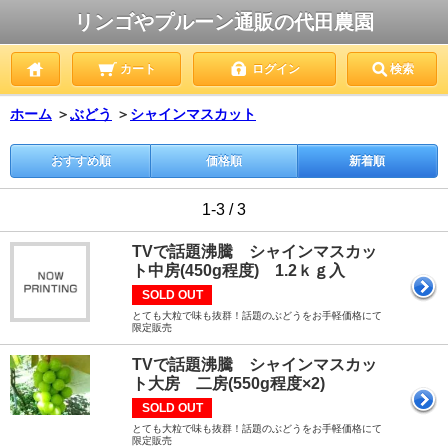
リンゴやプルーン通販の代田農園
カート
ログイン
検索
ホーム
＞
ぶどう
＞
シャインマスカット
おすすめ順
価格順
新着順
1-3 / 3
TVで話題沸騰 シャインマスカッ
ト中房(450g程度) 1.2ｋｇ入
SOLD OUT
とても大粒で味も抜群！話題のぶどうをお手軽価格にて
限定販売
TVで話題沸騰 シャインマスカッ
ト大房 二房(550g程度×2)
SOLD OUT
とても大粒で味も抜群！話題のぶどうをお手軽価格にて
限定販売